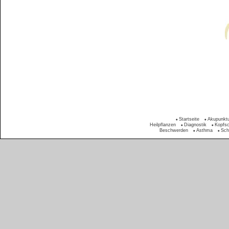
Startseite
Akupunkt
Heilpflanzen
Diagnostik
Kopfs
Beschwerden
Asthma
Sch