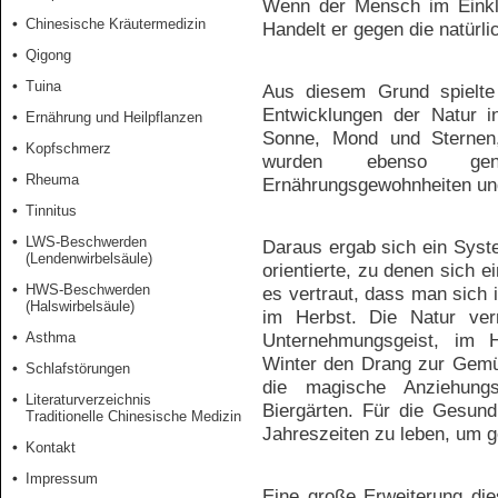
Wenn der Mensch im Einklan
Chinesische Kräutermedizin
Handelt er gegen die natürli
Qigong
Tuina
Aus diesem Grund spielt
Entwicklungen der Natur i
Ernährung und Heilpflanzen
Sonne, Mond und Sternen
Kopfschmerz
wurden ebenso gen
Rheuma
Ernährungsgewohnheiten un
Tinnitus
LWS-Beschwerden
Daraus ergab sich ein Syst
(Lendenwirbelsäule)
orientierte, zu denen sich e
HWS-Beschwerden
es vertraut, dass man sich i
(Halswirbelsäule)
im Herbst. Die Natur ver
Asthma
Unternehmungsgeist, im H
Winter den Drang zur Gemü
Schlafstörungen
die magische Anziehungs
Literaturverzeichnis
Biergärten. Für die Gesund
Traditionelle Chinesische Medizin
Jahreszeiten zu leben, um g
Kontakt
Impressum
Eine große Erweiterung di