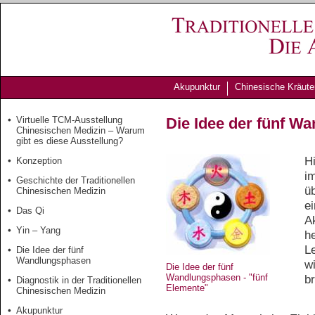
Akupunktur
Chinesische Kräute
Virtuelle TCM-Ausstellung
Die Idee der fünf W
Chinesischen Medizin – Warum
gibt es diese Ausstellung?
H
Konzeption
i
Geschichte der Traditionellen
üb
Chinesischen Medizin
e
Das Qi
A
Yin – Yang
h
L
Die Idee der fünf
Wandlungsphasen
w
Die Idee der fünf
Wandlungsphasen - "fünf
b
Diagnostik in der Traditionellen
Elemente"
Chinesischen Medizin
Akupunktur