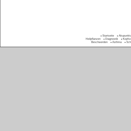
Startseite
Akupunkt
Heilpflanzen
Diagnostik
Kopfs
Beschwerden
Asthma
Sch